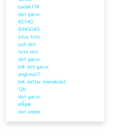
badak178
slot gacor
KEY4D
BINGO4D
situs toto
judi slot
toto slot
slot gacor
link slot gacor
angkasa17
link daftar maniakslot
12b
slot gacor
สล็อต
slot online