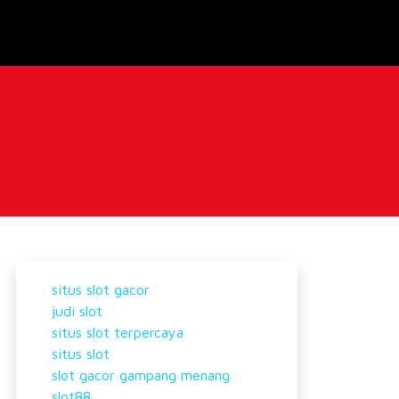
situs slot gacor
judi slot
situs slot terpercaya
situs slot
slot gacor gampang menang
slot88