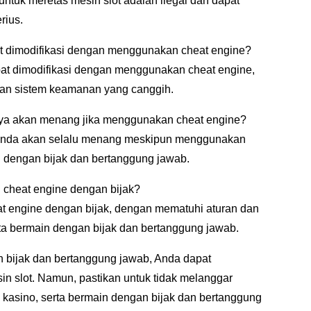
ntuk meretas mesin slot adalah ilegal dan dapat
rius.
t dimodifikasi dengan menggunakan cheat engine?
pat dimodifikasi dengan menggunakan cheat engine,
gan sistem keamanan yang canggih.
ya akan menang jika menggunakan cheat engine?
 Anda akan selalu menang meskipun menggunakan
in dengan bijak dan bertanggung jawab.
cheat engine dengan bijak?
 engine dengan bijak, dengan mematuhi aturan dan
rta bermain dengan bijak dan bertanggung jawab.
bijak dan bertanggung jawab, Anda dapat
n slot. Namun, pastikan untuk tidak melanggar
 kasino, serta bermain dengan bijak dan bertanggung