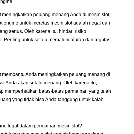
Engine
 meningkatkan peluang menang Anda di mesin slot,
t engine untuk meretas mesin slot adalah ilegal dan
 serius. Oleh karena itu, hindari risiko
 Penting untuk selalu mematuhi aturan dan regulasi
t membantu Anda meningkatkan peluang menang di
hwa Anda akan selalu menang. Oleh karena itu,
tap memperhatikan batas-batas permainan yang telah
uang yang tidak bisa Anda tanggung untuk kalah.
ne legal dalam permainan mesin slot?