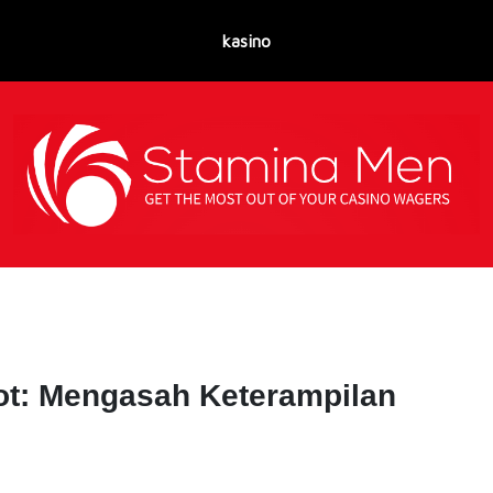
kasino
Get The Most Out Of Your Casino Wagers
Stamina Men
ot: Mengasah Keterampilan