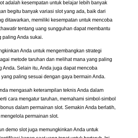
ot adalah kesempatan untuk belajar lebih banyak
an begitu banyak variasi slot yang ada, baik dari
yang ditawarkan, memiliki kesempatan untuk mencoba
khawatir tentang uang sungguhan dapat membantu
 paling Anda sukai.
ungkinkan Anda untuk mengembangkan strategi
gai metode taruhan dan melihat mana yang paling
 Anda. Selain itu, Anda juga dapat mencoba
 yang paling sesuai dengan gaya bermain Anda.
 Anda mengasah keterampilan teknis Anda dalam
eperti cara mengatur taruhan, memahami simbol-simbol
ur bonus dalam permainan slot. Semakin Anda berlatih,
mengelola permainan slot.
akun demo slot juga memungkinkan Anda untuk