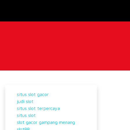
situs slot gacor
judi slot
situs slot terpercaya
situs slot
slot gacor gampang menang
slot88