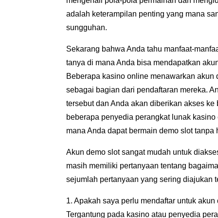
mengenali pola-pola permainan dan mengiden
adalah keterampilan penting yang mana sa
sungguhan.
Sekarang bahwa Anda tahu manfaat-manfaat
tanya di mana Anda bisa mendapatkan aku
Beberapa kasino online menawarkan akun d
sebagai bagian dari pendaftaran mereka. An
tersebut dan Anda akan diberikan akses ke 
beberapa penyedia perangkat lunak kasino o
mana Anda dapat bermain demo slot tanpa h
Akun demo slot sangat mudah untuk diakse
masih memiliki pertanyaan tentang bagaima
sejumlah pertanyaan yang sering diajukan t
1. Apakah saya perlu mendaftar untuk akun
Tergantung pada kasino atau penyedia pera