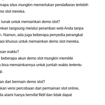
erapa situs mungkin memerlukan pendaftaran terlebih
o slot mereka.
 lunak untuk memainkan demo slot?
inkan langsung melalui peramban web Anda tanpa
n. Namun, ada juga beberapa penyedia perangkat
kasi khusus untuk memainkan demo slot mereka.
asan waktu?
 beberapa akun demo slot mungkin memiliki
 bisa memainkannya untuk jumlah waktu tertentu
p.
n dari bermain demo slot?
an versi percobaan dari permainan slot online,
lami hanya bersifat fiktif dan tidak dapat