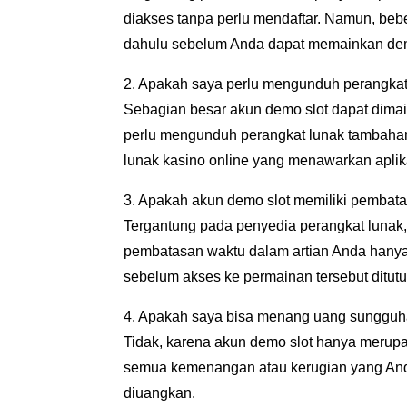
diakses tanpa perlu mendaftar. Namun, beb
dahulu sebelum Anda dapat memainkan dem
2. Apakah saya perlu mengunduh perangkat
Sebagian besar akun demo slot dapat dima
perlu mengunduh perangkat lunak tambaha
lunak kasino online yang menawarkan apli
3. Apakah akun demo slot memiliki pembat
Tergantung pada penyedia perangkat lunak,
pembatasan waktu dalam artian Anda hanya
sebelum akses ke permainan tersebut ditutu
4. Apakah saya bisa menang uang sungguha
Tidak, karena akun demo slot hanya merupak
semua kemenangan atau kerugian yang Anda a
diuangkan.