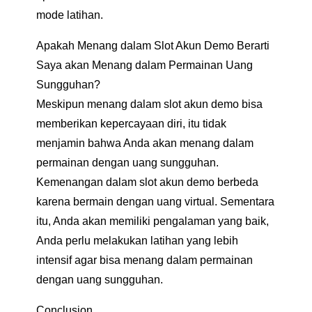
mode latihan.
Apakah Menang dalam Slot Akun Demo Berarti
Saya akan Menang dalam Permainan Uang
Sungguhan?
Meskipun menang dalam slot akun demo bisa
memberikan kepercayaan diri, itu tidak
menjamin bahwa Anda akan menang dalam
permainan dengan uang sungguhan.
Kemenangan dalam slot akun demo berbeda
karena bermain dengan uang virtual. Sementara
itu, Anda akan memiliki pengalaman yang baik,
Anda perlu melakukan latihan yang lebih
intensif agar bisa menang dalam permainan
dengan uang sungguhan.
Conclusion