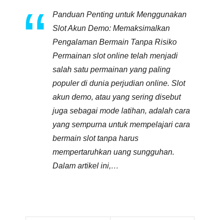
Panduan Penting untuk Menggunakan
Slot Akun Demo: Memaksimalkan
Pengalaman Bermain Tanpa Risiko
Permainan slot online telah menjadi
salah satu permainan yang paling
populer di dunia perjudian online. Slot
akun demo, atau yang sering disebut
juga sebagai mode latihan, adalah cara
yang sempurna untuk mempelajari cara
bermain slot tanpa harus
mempertaruhkan uang sungguhan.
Dalam artikel ini,…