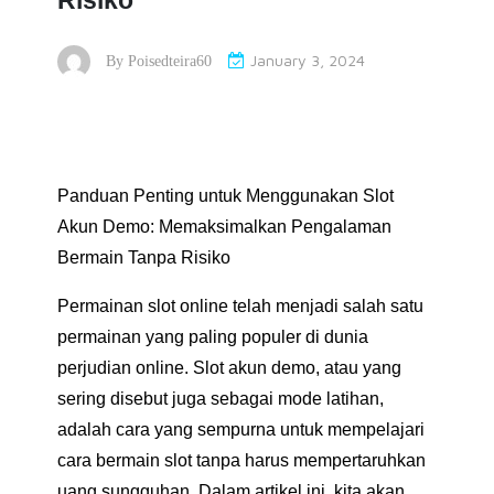
Risiko
January 3, 2024
By
Poisedteira60
Panduan Penting untuk Menggunakan Slot
Akun Demo: Memaksimalkan Pengalaman
Bermain Tanpa Risiko
Permainan slot online telah menjadi salah satu
permainan yang paling populer di dunia
perjudian online. Slot akun demo, atau yang
sering disebut juga sebagai mode latihan,
adalah cara yang sempurna untuk mempelajari
cara bermain slot tanpa harus mempertaruhkan
uang sungguhan. Dalam artikel ini, kita akan